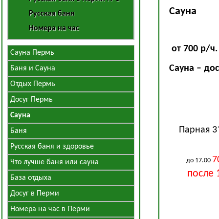
Сауна
Русская баня
Номера на час
от 700 р/ч.
Сауна Пермь
Сауна – до
Баня и Сауна
Отдых Пермь
Досуг Пермь
Сауна
Парная 3
Баня
Русская баня и здоровье
7
до 17.00
Что лучше баня или сауна
после 
База отдыха
Досуг в Перми
Номера на час в Перми