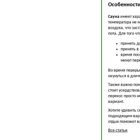
Особенности
Сауна
имеет хара
температура не 
воздуха, что за
пота. Для того 
принять д
принять в
время пос
минут пер
Во время переры
окунуться в длит
Также важно помн
стоит усердство
перекус просто 
вариант.
Хотите удивить с
подходящим вар
отдых поможет в
Все статьи