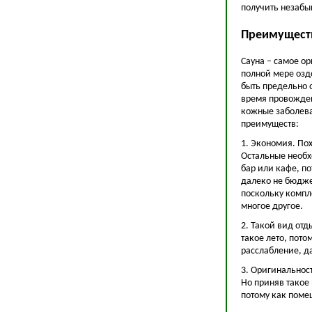
получить незабы
Преимуществ
Сауна – самое ор
полной мере озд
быть предельно 
время провожден
кожные заболеван
преимуществ:
1. Экономия. По
Остальные необх
бар или кафе, по
далеко не бюдже
поскольку компле
многое другое.
2. Такой вид отд
такое лето, пото
расслабление, д
3. Оригинальност
Но приняв такое
потому как поме